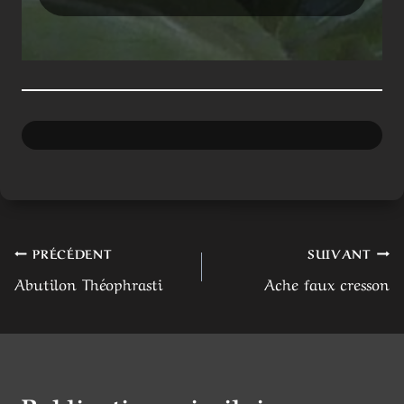
Navigation
PRÉCÉDENT
SUIVANT
Abutilon Théophrasti
Ache faux cresson
de
l’article