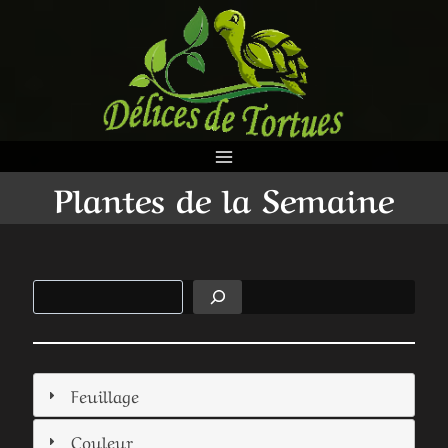
Aller
au
contenu
Plantes de la Semaine
Rechercher
Feuillage
Couleur