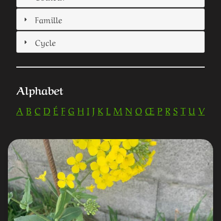
Famille
Cycle
Alphabet
A
B
C
D
É
F
G
H
I
J
K
L
M
N
O
Œ
P
R
S
T
U
V