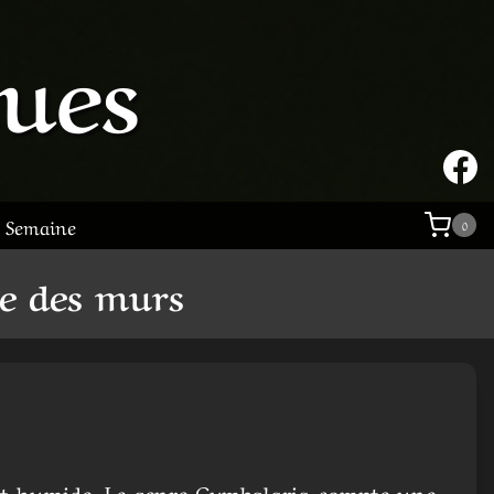
tues
a Semaine
0
re des murs
 et humide. Le genre Cymbalaria compte une