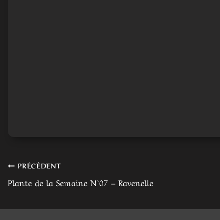
Navigation
PRÉCÉDENT
Plante de la Semaine N°07 – Ravenelle
de
l’article