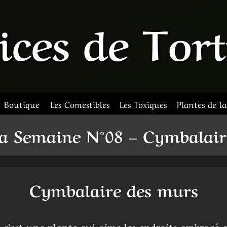
ices de Tor
Boutique
Les Comestibles
Les Toxiques
Plantes de l
la Semaine N°08 – Cymbalai
Cymbalaire des murs
c’est une plante qui aime les endroits ombragé