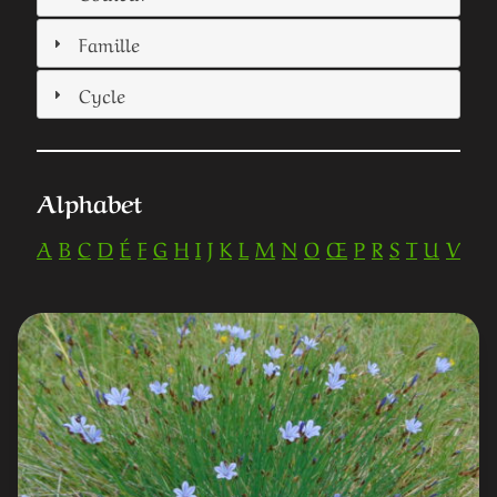
Famille
Cycle
Alphabet
A
B
C
D
É
F
G
H
I
J
K
L
M
N
O
Œ
P
R
S
T
U
V