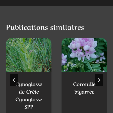
Bourse à pasteur
Brunelle commune
de
l’article
Publications similaires
Cynoglosse
Coronille
de Crète
bigarrée
Cynoglosse