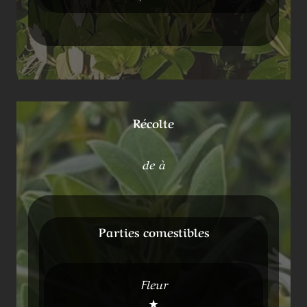
Récolte
de à
Parties comestibles
Fleur
★