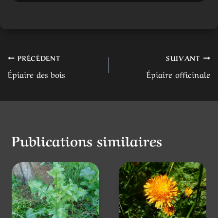
Navigation
PRÉCÉDENT
SUIVANT
Épiaire des bois
Épiaire officinale
de
l’article
Publications similaires