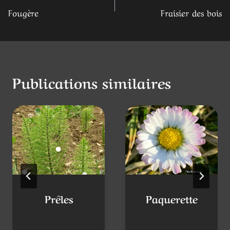
Navigation
PRÉCÉDENT
SUIVANT
Fougère
Fraisier des bois
de
l’article