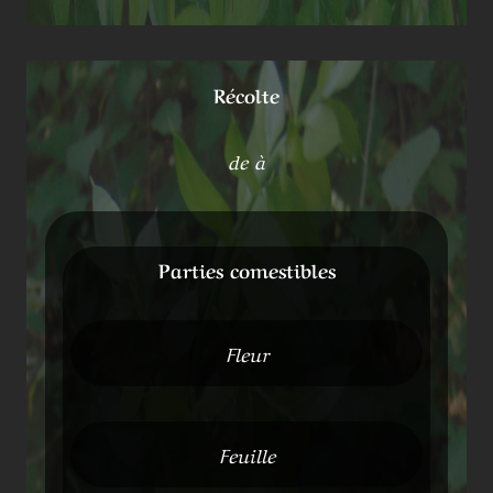
Récolte
de à
Parties comestibles
Fleur
Feuille