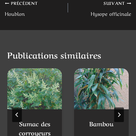
Navigation
PRÉCÉDENT
SUIVANT
Houblon
Hysope officinale
de
l’article
Publications similaires
Sumac des
Bambou
corroyeurs