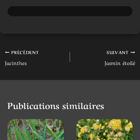
Navigation
PRÉCÉDENT
SUIVANT
Jacinthes
Jasmin étoilé
de
l’article
Publications similaires