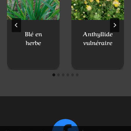
Blé en
Anthyllide
herbe
vulnéraire