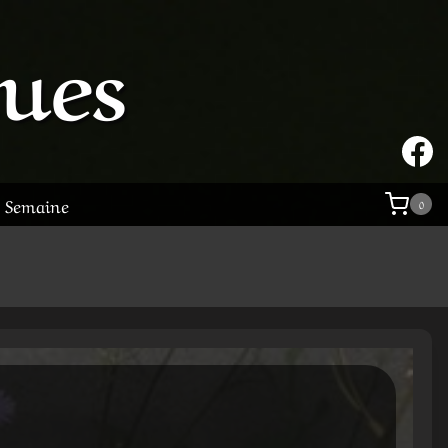
tues
a Semaine
0