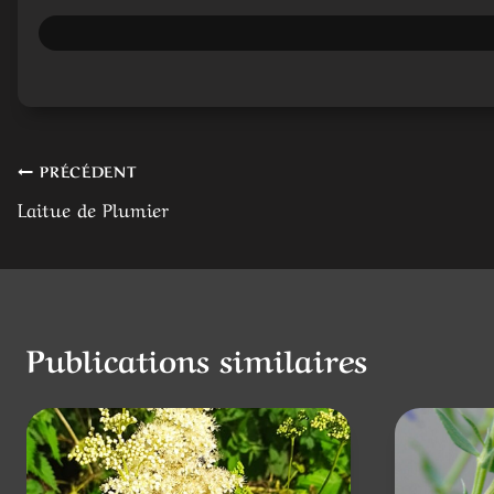
Navigation
PRÉCÉDENT
Laitue de Plumier
de
l’article
Publications similaires