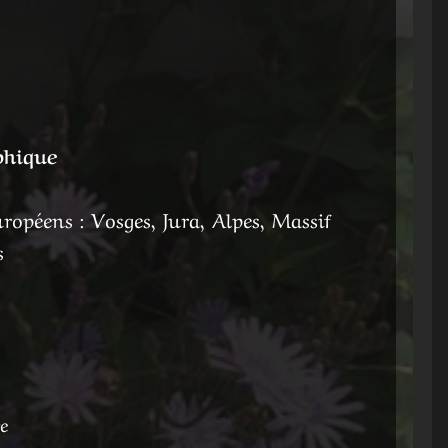
phique
opéens : Vosges, Jura, Alpes, Massif
s
e