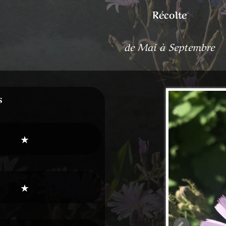
Récolte
de Mai à Septembre
s
★
★