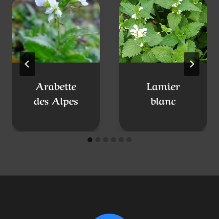
Arabette
Lamier
des Alpes
blanc