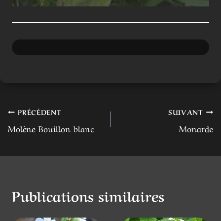
Navigation
PRÉCÉDENT
SUIVANT
Molène Bouillon-blanc
Monarde
de
l’article
Publications similaires