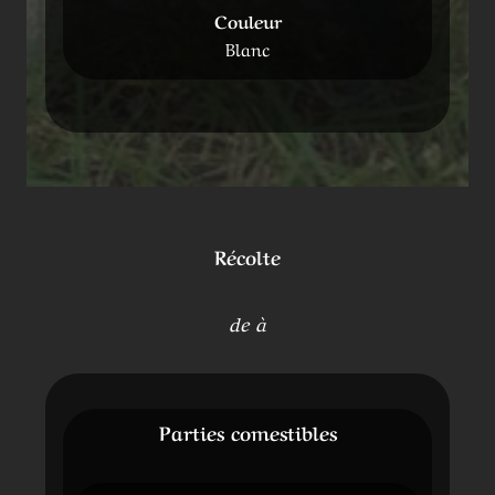
Couleur
Blanc
Récolte
de à
Parties comestibles