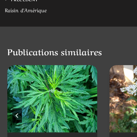
Navigation
Raisin d’Amérique
de
l’article
Publications similaires