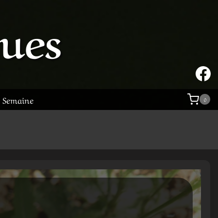
tues
a Semaine
0