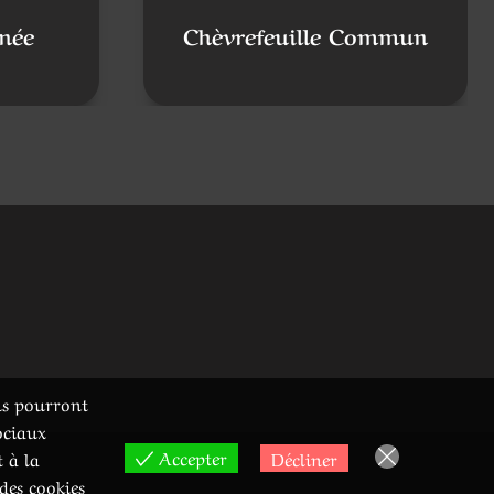
inée
Chèvrefeuille Commun
ons pourront
ociaux
Accepter
Décliner
t à la
des cookies