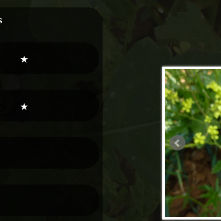
s
★
★