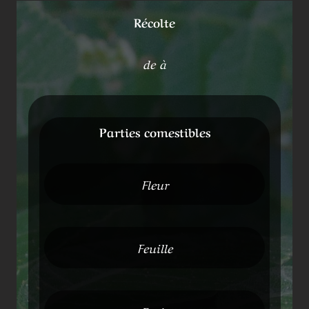
Récolte
de à
Parties comestibles
Fleur
Feuille