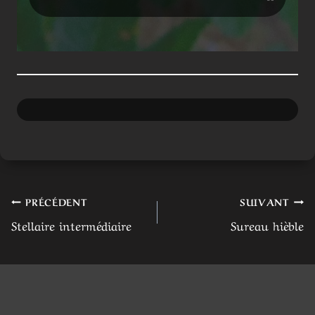
l’article
Publications similaires
Hyoséride
Potentille
rayonnante
arbustive