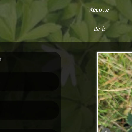
Récolte
de à
s