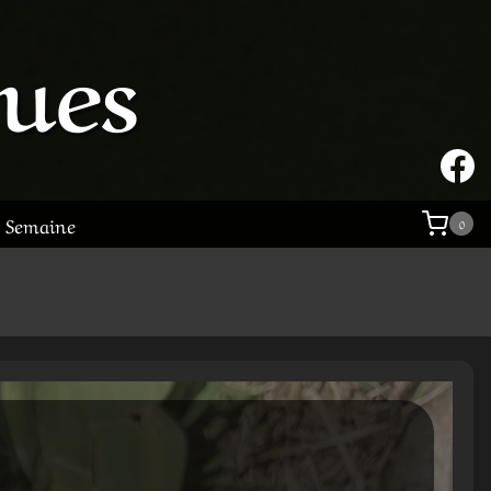
tues
a Semaine
0