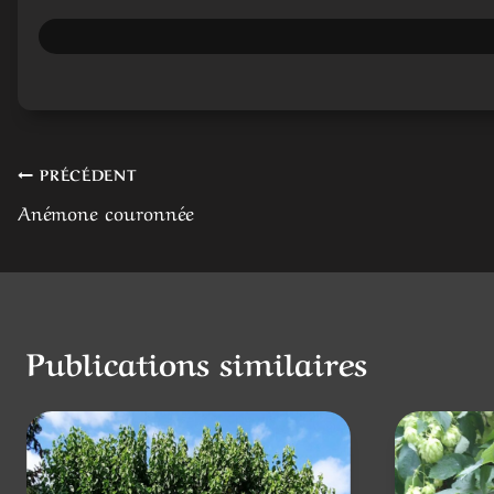
Navigation
PRÉCÉDENT
Anémone couronnée
de
l’article
Publications similaires