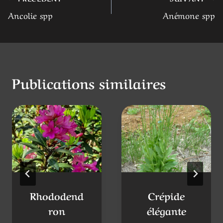
Navigation
Ancolie spp
Anémone spp
de
l’article
Publications similaires
Rhododend
Crépide
ron
élégante