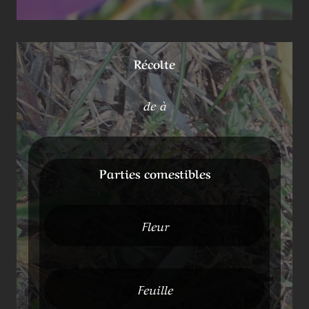
Récolte
de à
Parties comestibles
Fleur
Feuille