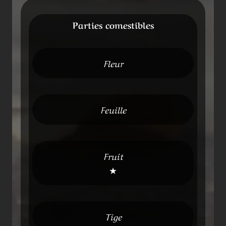
Parties comestibles
Fleur
Feuille
Fruit
★
Tige