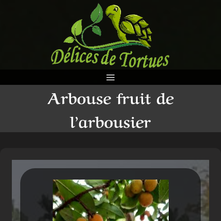
Aller
au
contenu
Arbouse fruit de
l’arbousier