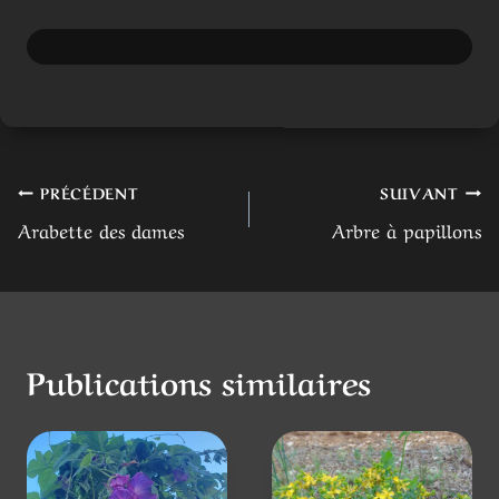
Navigation
PRÉCÉDENT
SUIVANT
Arabette des dames
Arbre à papillons
de
l’article
Publications similaires