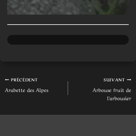
Navigation
PRÉCÉDENT
SUIVANT
Arabette des Alpes
Arbouse fruit de
de
l’arbousier
l’article