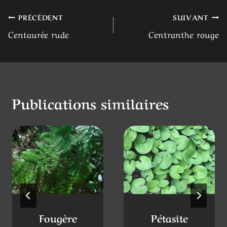
Navigation
PRÉCÉDENT
SUIVANT
Centaurée rude
Centranthe rouge
de
l’article
Publications similaires
Fougère
Pétasite