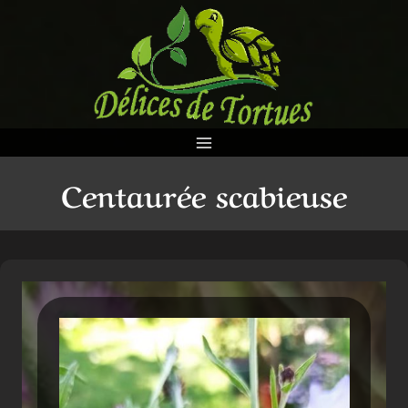
Aller
au
contenu
Centaurée scabieuse