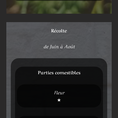
Récolte
de Juin à Août
Parties comestibles
Fleur
★