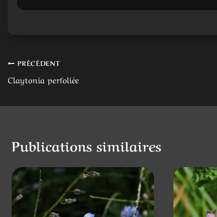
Navigation
PRÉCÉDENT
Claytonia perfoliée
de
l’article
Publications similaires