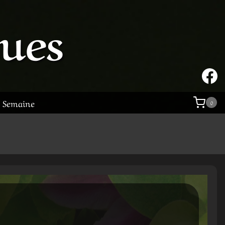
tues
a Semaine
0