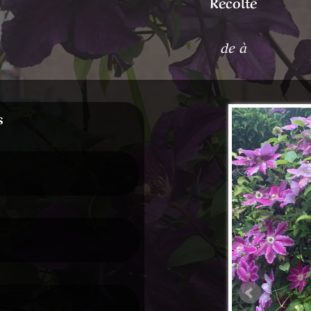
Récolte
de à
s