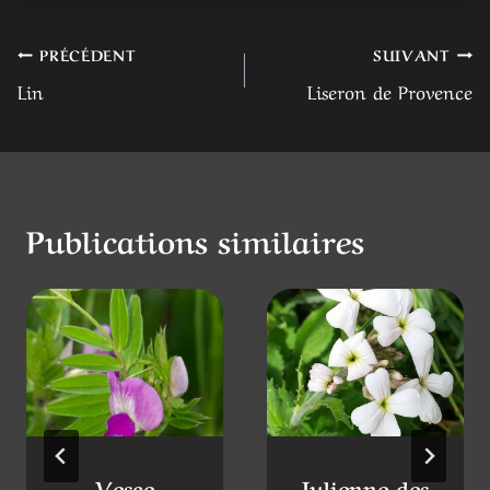
Navigation
PRÉCÉDENT
SUIVANT
Lin
Liseron de Provence
de
l’article
Publications similaires