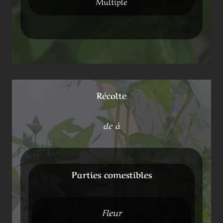
Multiple
Récolte
de à
Parties comestibles
Fleur