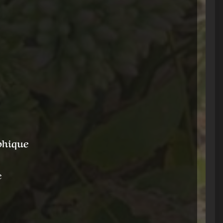
phique
e