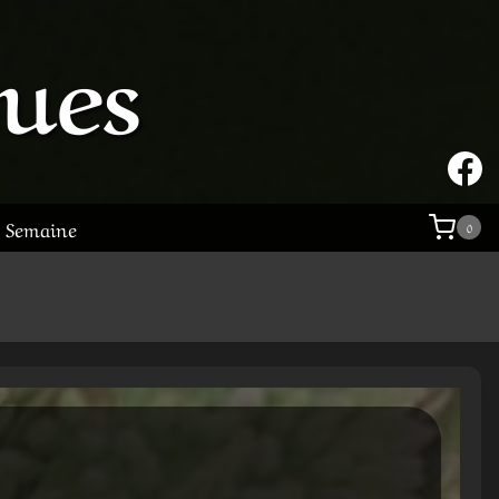
tues
a Semaine
0