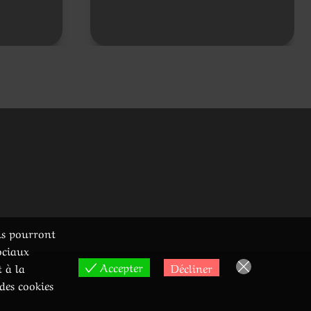
ons pourront
ociaux
Accepter
Décliner
t à la
des cookies