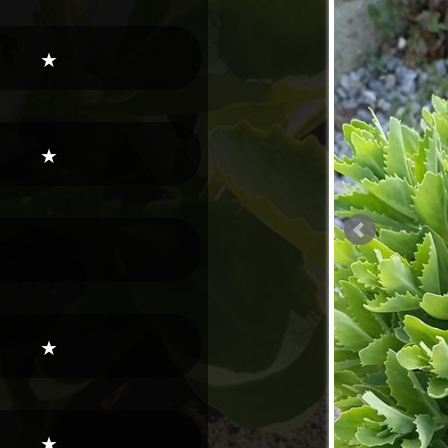
★
★
★
★