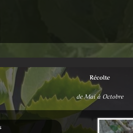
Récolte
de Mai à Octobre
s