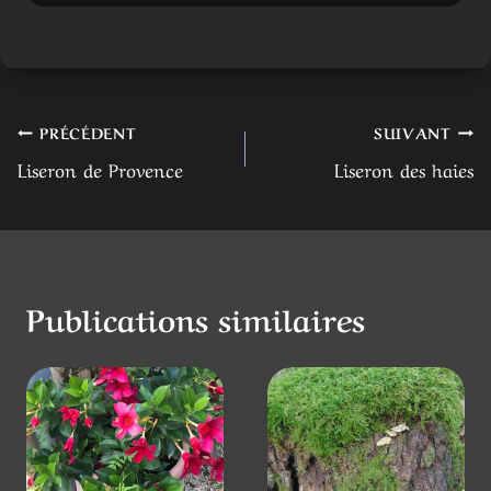
Navigation
PRÉCÉDENT
SUIVANT
Liseron de Provence
Liseron des haies
de
l’article