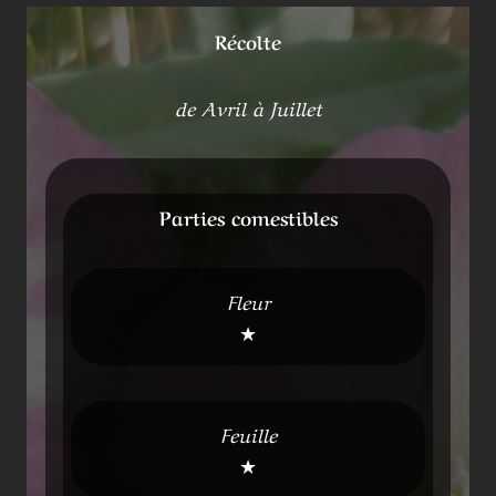
Récolte
de Avril à Juillet
Parties comestibles
Fleur
★
Feuille
★