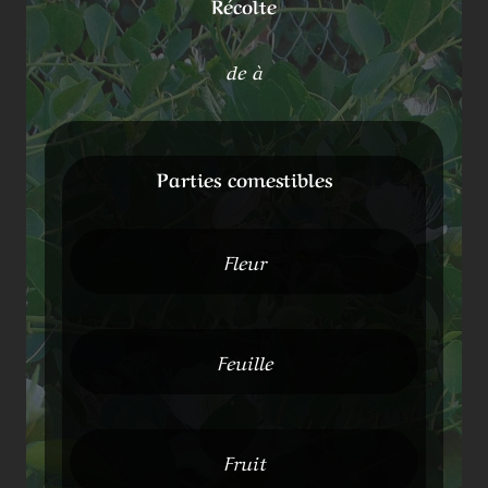
Récolte
de à
Parties comestibles
Fleur
Feuille
Fruit